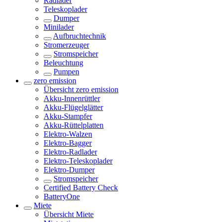
Radlader
Teleskoplader
Dumper
Minilader
Aufbruchtechnik
Stromerzeuger
Stromspeicher
Beleuchtung
Pumpen
zero emission
Übersicht
zero emission
Akku-Innenrüttler
Akku-Flügelglätter
Akku-Stampfer
Akku-Rüttelplatten
Elektro-Walzen
Elektro-Bagger
Elektro-Radlader
Elektro-Teleskoplader
Elektro-Dumper
Stromspeicher
Certified Battery Check
BatteryOne
Miete
Übersicht
Miete