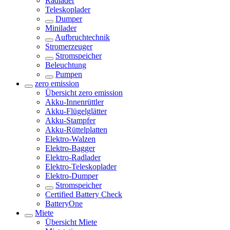
Radlader
Teleskoplader
Dumper
Minilader
Aufbruchtechnik
Stromerzeuger
Stromspeicher
Beleuchtung
Pumpen
zero emission
Übersicht
zero emission
Akku-Innenrüttler
Akku-Flügelglätter
Akku-Stampfer
Akku-Rüttelplatten
Elektro-Walzen
Elektro-Bagger
Elektro-Radlader
Elektro-Teleskoplader
Elektro-Dumper
Stromspeicher
Certified Battery Check
BatteryOne
Miete
Übersicht
Miete