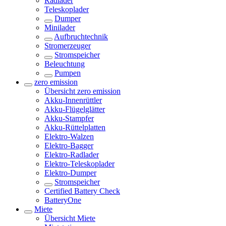
Radlader
Teleskoplader
Dumper
Minilader
Aufbruchtechnik
Stromerzeuger
Stromspeicher
Beleuchtung
Pumpen
zero emission
Übersicht
zero emission
Akku-Innenrüttler
Akku-Flügelglätter
Akku-Stampfer
Akku-Rüttelplatten
Elektro-Walzen
Elektro-Bagger
Elektro-Radlader
Elektro-Teleskoplader
Elektro-Dumper
Stromspeicher
Certified Battery Check
BatteryOne
Miete
Übersicht
Miete