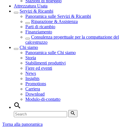
Stazioni di noleggio
Attrezzatura Usata
Servizi & Ricambi
Panoramica sulle
Servizi & Ricambi
Riparazione & Assistenza
Parti di ricambio
Finanziamento
Consulenza progettuale per la compattazione del
calcestruzzo
Chi siamo
Panoramica sulle
Chi siamo
Storia
Stabilimenti produttivi
Fiere ed eventi
News
Insights
Promotions
Carriera
Download
Modulo-di-contatto
Torna alla panoramica