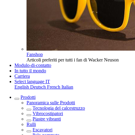
Fanshop
Articoli preferiti per tutti i fan di Wacker Neuson
Modulo-di-contatto
In tutto il mondo
Carriera
Select language
IT
English
Deutsch
French
Italian
Prodotti
Panoramica sulle
Prodotti
Tecnologia del calcestruzzo
Vibrocostipatori
Piastre vibranti
Rulli
Escavatori