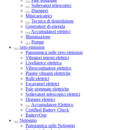
Pale gommate
Sollevatori telescopici
Dumpers
Minicaricatrici
Tecnica di demolizione
Generatore di energia
Accumulatori elettrici
Illuminazione
Pompe
zero emission
Panoramica sulle
zero emission
Vibratori interni elettrici
Livellatrice elettrica
Vibrocostipatore elettrico
Piastre vibranti elettriche
Rulli elettrici
Escavatori elettrici
Pale gommate elettriche
Sollevatori telescopici elettrici
Dumper elettrici
Accumulatore Elettrico
Certified Battery Check
BatteryOne
Neloggio
Panoramica sulle
Neloggio