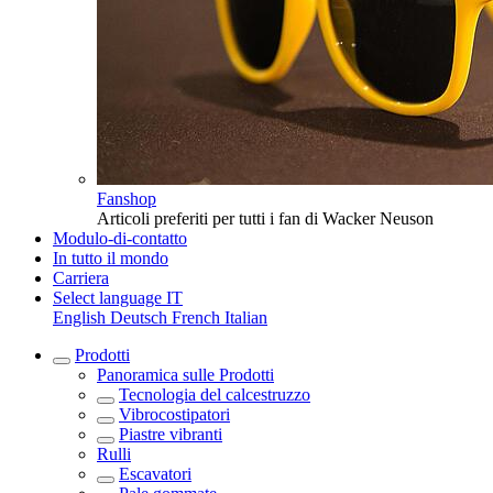
Fanshop
Articoli preferiti per tutti i fan di Wacker Neuson
Modulo-di-contatto
In tutto il mondo
Carriera
Select language
IT
English
Deutsch
French
Italian
Prodotti
Panoramica sulle
Prodotti
Tecnologia del calcestruzzo
Vibrocostipatori
Piastre vibranti
Rulli
Escavatori