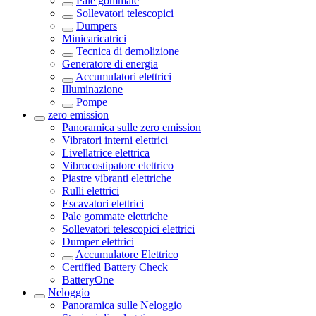
Pale gommate
Sollevatori telescopici
Dumpers
Minicaricatrici
Tecnica di demolizione
Generatore di energia
Accumulatori elettrici
Illuminazione
Pompe
zero emission
Panoramica sulle
zero emission
Vibratori interni elettrici
Livellatrice elettrica
Vibrocostipatore elettrico
Piastre vibranti elettriche
Rulli elettrici
Escavatori elettrici
Pale gommate elettriche
Sollevatori telescopici elettrici
Dumper elettrici
Accumulatore Elettrico
Certified Battery Check
BatteryOne
Neloggio
Panoramica sulle
Neloggio