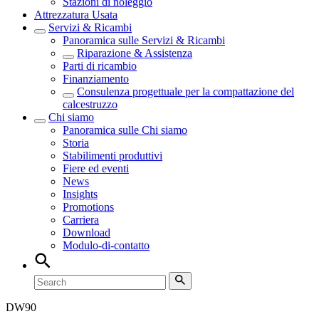
Stazioni di noleggio
Attrezzatura Usata
Servizi & Ricambi
Panoramica sulle
Servizi & Ricambi
Riparazione & Assistenza
Parti di ricambio
Finanziamento
Consulenza progettuale per la compattazione del
calcestruzzo
Chi siamo
Panoramica sulle
Chi siamo
Storia
Stabilimenti produttivi
Fiere ed eventi
News
Insights
Promotions
Carriera
Download
Modulo-di-contatto
DW
90