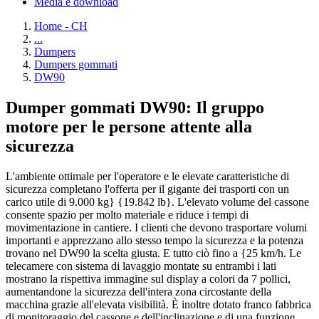
Media e download
Home - CH
...
Dumpers
Dumpers gommati
DW90
Dumper gommati DW90: Il gruppo
motore per le persone attente alla
sicurezza
L'ambiente ottimale per l'operatore e le elevate caratteristiche di
sicurezza completano l'offerta per il gigante dei trasporti con un
carico utile di 9.000 kg} {19.842 lb}. L'elevato volume del cassone
consente spazio per molto materiale e riduce i tempi di
movimentazione in cantiere. I clienti che devono trasportare volumi
importanti e apprezzano allo stesso tempo la sicurezza e la potenza
trovano nel DW90 la scelta giusta. E tutto ciò fino a {25 km/h. Le
telecamere con sistema di lavaggio montate su entrambi i lati
mostrano la rispettiva immagine sul display a colori da 7 pollici,
aumentandone la sicurezza dell'intera zona circostante della
macchina grazie all'elevata visibilità. È inoltre dotato franco fabbrica
di monitoraggio del cassone e dell'inclinazione e di una funzione