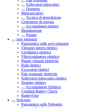
Pale gommate
Sollevatori telescopici
Dumpers
Minicaricatrici
Tecnica di demolizione
Generatore di energia
Accumulatori elettrici
Illuminazione
Pompe
zero emission
Panoramica sulle
zero emission
Vibratori interni elettrici
Livellatrice elettrica
Vibrocostipatore elettrico
Piastre vibranti elettriche
Rulli elettrici
Escavatori elettrici
Pale gommate elettriche
Sollevatori telescopici elettrici
Dumper elettrici
Accumulatore Elettrico
Certified Battery Check
BatteryOne
Neloggio
Panoramica sulle
Neloggio