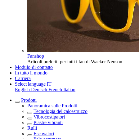
Fanshop
Articoli preferiti per tutti i fan di Wacker Neuson
Modulo-di-contatto
In tutto il mondo
Carriera
Select language
IT
English
Deutsch
French
Italian
Prodotti
Panoramica sulle
Prodotti
Tecnologia del calcestruzzo
Vibrocostipatori
Piastre vibranti
Rulli
Escavatori