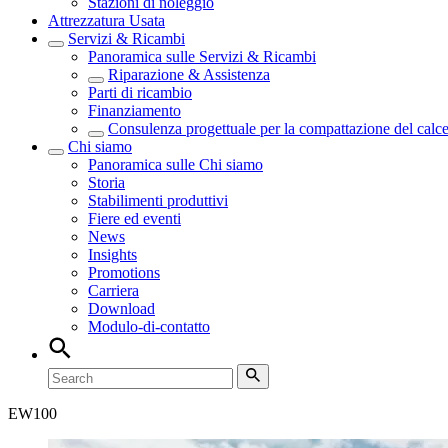
Stazioni di noleggio
Attrezzatura Usata
Servizi & Ricambi
Panoramica sulle
Servizi & Ricambi
Riparazione & Assistenza
Parti di ricambio
Finanziamento
Consulenza progettuale per la compattazione del calc
Chi siamo
Panoramica sulle
Chi siamo
Storia
Stabilimenti produttivi
Fiere ed eventi
News
Insights
Promotions
Carriera
Download
Modulo-di-contatto
EW
100