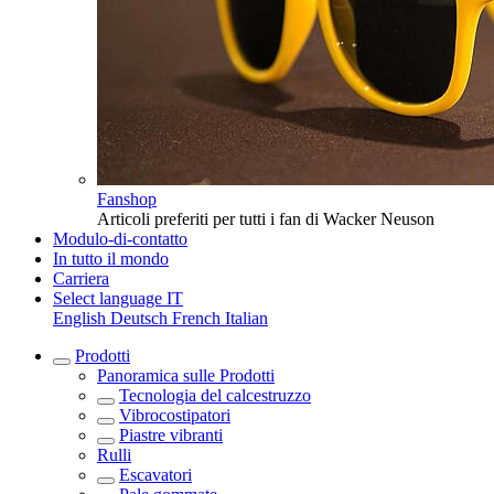
Fanshop
Articoli preferiti per tutti i fan di Wacker Neuson
Modulo-di-contatto
In tutto il mondo
Carriera
Select language
IT
English
Deutsch
French
Italian
Prodotti
Panoramica sulle
Prodotti
Tecnologia del calcestruzzo
Vibrocostipatori
Piastre vibranti
Rulli
Escavatori