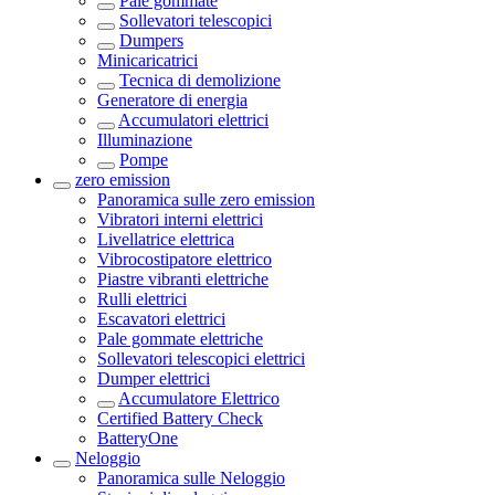
Pale gommate
Sollevatori telescopici
Dumpers
Minicaricatrici
Tecnica di demolizione
Generatore di energia
Accumulatori elettrici
Illuminazione
Pompe
zero emission
Panoramica sulle
zero emission
Vibratori interni elettrici
Livellatrice elettrica
Vibrocostipatore elettrico
Piastre vibranti elettriche
Rulli elettrici
Escavatori elettrici
Pale gommate elettriche
Sollevatori telescopici elettrici
Dumper elettrici
Accumulatore Elettrico
Certified Battery Check
BatteryOne
Neloggio
Panoramica sulle
Neloggio