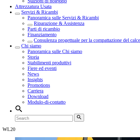
Stazioni di noleggio
Attrezzatura Usata
Servizi & Ricambi
Panoramica sulle
Servizi & Ricambi
Riparazione & Assistenza
Parti di ricambio
Finanziamento
Consulenza progettuale per la compattazione del calc
Chi siamo
Panoramica sulle
Chi siamo
Storia
Stabilimenti produttivi
Fiere ed eventi
News
Insights
Promotions
Carriera
Download
Modulo-di-contatto
WL
20