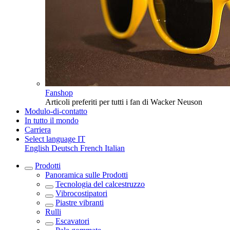
Fanshop
Articoli preferiti per tutti i fan di Wacker Neuson
Modulo-di-contatto
In tutto il mondo
Carriera
Select language
IT
English
Deutsch
French
Italian
Prodotti
Panoramica sulle
Prodotti
Tecnologia del calcestruzzo
Vibrocostipatori
Piastre vibranti
Rulli
Escavatori