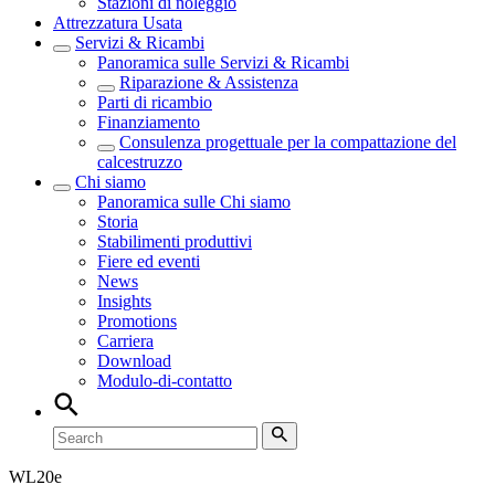
Stazioni di noleggio
Attrezzatura Usata
Servizi & Ricambi
Panoramica sulle
Servizi & Ricambi
Riparazione & Assistenza
Parti di ricambio
Finanziamento
Consulenza progettuale per la compattazione del
calcestruzzo
Chi siamo
Panoramica sulle
Chi siamo
Storia
Stabilimenti produttivi
Fiere ed eventi
News
Insights
Promotions
Carriera
Download
Modulo-di-contatto
WL
20e