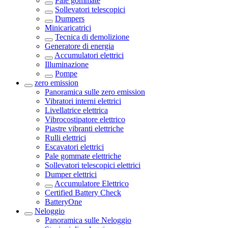
Pale gommate
Sollevatori telescopici
Dumpers
Minicaricatrici
Tecnica di demolizione
Generatore di energia
Accumulatori elettrici
Illuminazione
Pompe
zero emission
Panoramica sulle
zero emission
Vibratori interni elettrici
Livellatrice elettrica
Vibrocostipatore elettrico
Piastre vibranti elettriche
Rulli elettrici
Escavatori elettrici
Pale gommate elettriche
Sollevatori telescopici elettrici
Dumper elettrici
Accumulatore Elettrico
Certified Battery Check
BatteryOne
Neloggio
Panoramica sulle
Neloggio