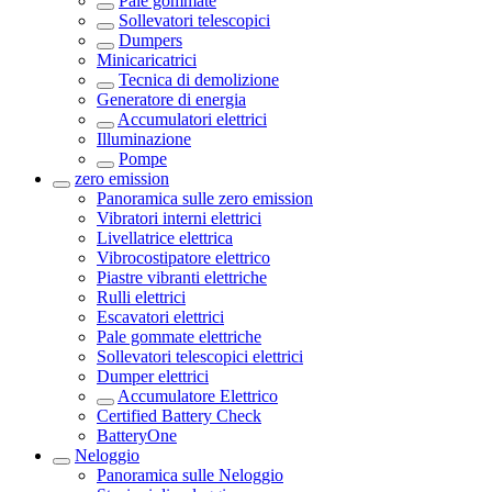
Pale gommate
Sollevatori telescopici
Dumpers
Minicaricatrici
Tecnica di demolizione
Generatore di energia
Accumulatori elettrici
Illuminazione
Pompe
zero emission
Panoramica sulle
zero emission
Vibratori interni elettrici
Livellatrice elettrica
Vibrocostipatore elettrico
Piastre vibranti elettriche
Rulli elettrici
Escavatori elettrici
Pale gommate elettriche
Sollevatori telescopici elettrici
Dumper elettrici
Accumulatore Elettrico
Certified Battery Check
BatteryOne
Neloggio
Panoramica sulle
Neloggio