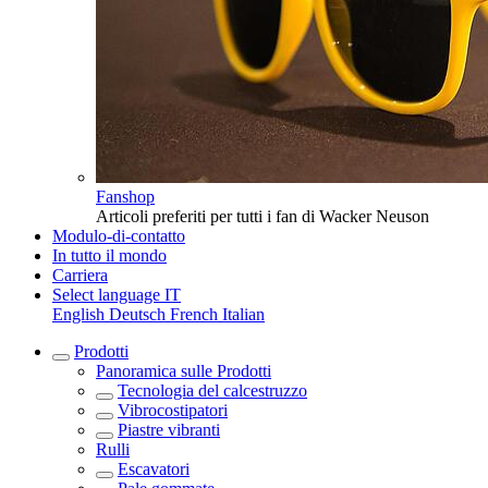
Fanshop
Articoli preferiti per tutti i fan di Wacker Neuson
Modulo-di-contatto
In tutto il mondo
Carriera
Select language
IT
English
Deutsch
French
Italian
Prodotti
Panoramica sulle
Prodotti
Tecnologia del calcestruzzo
Vibrocostipatori
Piastre vibranti
Rulli
Escavatori