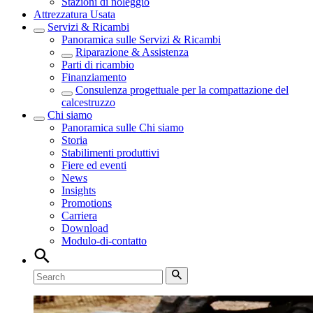
Stazioni di noleggio
Attrezzatura Usata
Servizi & Ricambi
Panoramica sulle
Servizi & Ricambi
Riparazione & Assistenza
Parti di ricambio
Finanziamento
Consulenza progettuale per la compattazione del
calcestruzzo
Chi siamo
Panoramica sulle
Chi siamo
Storia
Stabilimenti produttivi
Fiere ed eventi
News
Insights
Promotions
Carriera
Download
Modulo-di-contatto