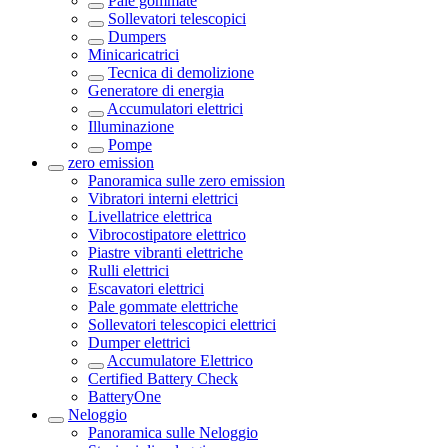
Pale gommate
Sollevatori telescopici
Dumpers
Minicaricatrici
Tecnica di demolizione
Generatore di energia
Accumulatori elettrici
Illuminazione
Pompe
zero emission
Panoramica sulle
zero emission
Vibratori interni elettrici
Livellatrice elettrica
Vibrocostipatore elettrico
Piastre vibranti elettriche
Rulli elettrici
Escavatori elettrici
Pale gommate elettriche
Sollevatori telescopici elettrici
Dumper elettrici
Accumulatore Elettrico
Certified Battery Check
BatteryOne
Neloggio
Panoramica sulle
Neloggio