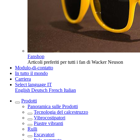
Fanshop
Articoli preferiti per tutti i fan di Wacker Neuson
Modulo-di-contatto
In tutto il mondo
Carriera
Select language
IT
English
Deutsch
French
Italian
Prodotti
Panoramica sulle
Prodotti
Tecnologia del calcestruzzo
Vibrocostipatori
Piastre vibranti
Rulli
Escavatori