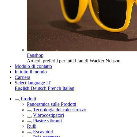
Fanshop
Articoli preferiti per tutti i fan di Wacker Neuson
Modulo-di-contatto
In tutto il mondo
Carriera
Select language
IT
English
Deutsch
French
Italian
Prodotti
Panoramica sulle
Prodotti
Tecnologia del calcestruzzo
Vibrocostipatori
Piastre vibranti
Rulli
Escavatori