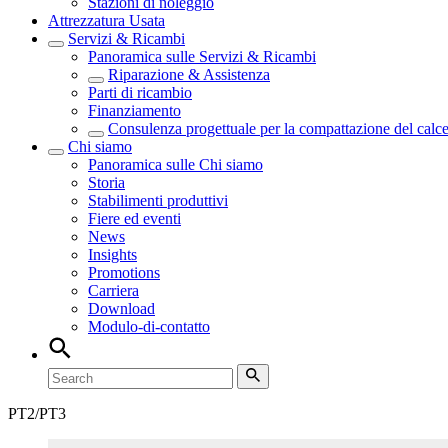
Stazioni di noleggio
Attrezzatura Usata
Servizi & Ricambi
Panoramica sulle
Servizi & Ricambi
Riparazione & Assistenza
Parti di ricambio
Finanziamento
Consulenza progettuale per la compattazione del calc
Chi siamo
Panoramica sulle
Chi siamo
Storia
Stabilimenti produttivi
Fiere ed eventi
News
Insights
Promotions
Carriera
Download
Modulo-di-contatto
PT2/PT3