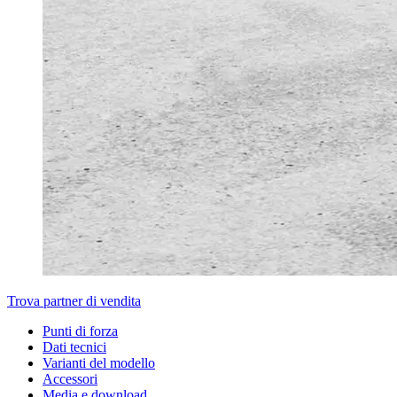
Trova partner di vendita
Punti di forza
Dati tecnici
Varianti del modello
Accessori
Media e download