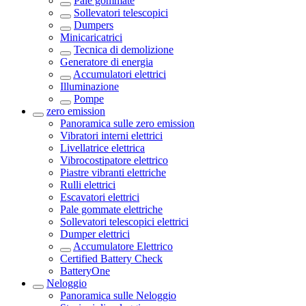
Pale gommate
Sollevatori telescopici
Dumpers
Minicaricatrici
Tecnica di demolizione
Generatore di energia
Accumulatori elettrici
Illuminazione
Pompe
zero emission
Panoramica sulle
zero emission
Vibratori interni elettrici
Livellatrice elettrica
Vibrocostipatore elettrico
Piastre vibranti elettriche
Rulli elettrici
Escavatori elettrici
Pale gommate elettriche
Sollevatori telescopici elettrici
Dumper elettrici
Accumulatore Elettrico
Certified Battery Check
BatteryOne
Neloggio
Panoramica sulle
Neloggio