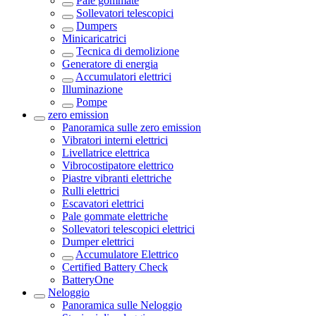
Pale gommate
Sollevatori telescopici
Dumpers
Minicaricatrici
Tecnica di demolizione
Generatore di energia
Accumulatori elettrici
Illuminazione
Pompe
zero emission
Panoramica sulle
zero emission
Vibratori interni elettrici
Livellatrice elettrica
Vibrocostipatore elettrico
Piastre vibranti elettriche
Rulli elettrici
Escavatori elettrici
Pale gommate elettriche
Sollevatori telescopici elettrici
Dumper elettrici
Accumulatore Elettrico
Certified Battery Check
BatteryOne
Neloggio
Panoramica sulle
Neloggio