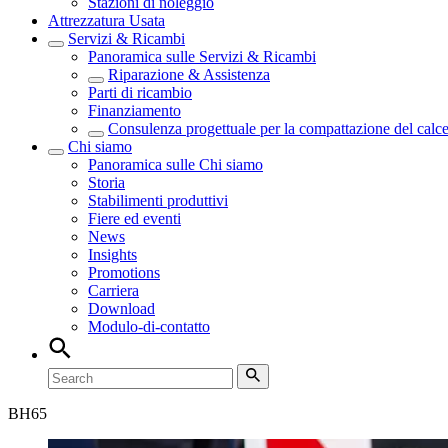
Stazioni di noleggio
Attrezzatura Usata
Servizi & Ricambi
Panoramica sulle
Servizi & Ricambi
Riparazione & Assistenza
Parti di ricambio
Finanziamento
Consulenza progettuale per la compattazione del calc
Chi siamo
Panoramica sulle
Chi siamo
Storia
Stabilimenti produttivi
Fiere ed eventi
News
Insights
Promotions
Carriera
Download
Modulo-di-contatto
BH
65