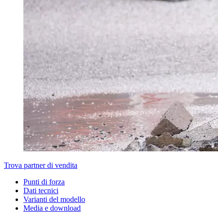
Trova partner di vendita
Punti di forza
Dati tecnici
Varianti del modello
Media e download