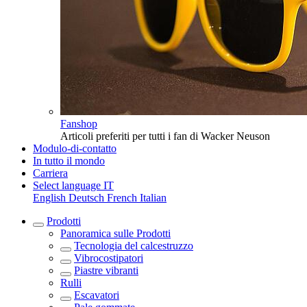
Fanshop
Articoli preferiti per tutti i fan di Wacker Neuson
Modulo-di-contatto
In tutto il mondo
Carriera
Select language
IT
English
Deutsch
French
Italian
Prodotti
Panoramica sulle
Prodotti
Tecnologia del calcestruzzo
Vibrocostipatori
Piastre vibranti
Rulli
Escavatori