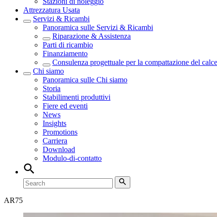
Stazioni di noleggio
Attrezzatura Usata
Servizi & Ricambi
Panoramica sulle
Servizi & Ricambi
Riparazione & Assistenza
Parti di ricambio
Finanziamento
Consulenza progettuale per la compattazione del calc
Chi siamo
Panoramica sulle
Chi siamo
Storia
Stabilimenti produttivi
Fiere ed eventi
News
Insights
Promotions
Carriera
Download
Modulo-di-contatto
AR
75