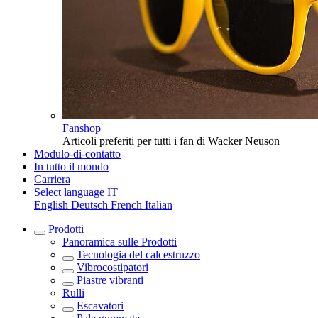
Fanshop
Articoli preferiti per tutti i fan di Wacker Neuson
Modulo-di-contatto
In tutto il mondo
Carriera
Select language
IT
English
Deutsch
French
Italian
Prodotti
Panoramica sulle
Prodotti
Tecnologia del calcestruzzo
Vibrocostipatori
Piastre vibranti
Rulli
Escavatori