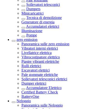
Pale gommate
Sollevatori telescopici
Dumpers
Minicaricatrici
Tecnica di demolizione
Generatore di energia
Accumulatori elettrici
Illuminazione
Pompe
zero emission
Panoramica sulle
zero emission
Vibratori interni elettrici
Livellatrice elettrica
Vibrocostipatore elettrico
Piastre vibranti elettriche
Rulli elettrici
Escavatori elettrici
Pale gommate elettriche
Sollevatori telescopici elettrici
Dumper elettrici
Accumulatore Elettrico
Certified Battery Check
BatteryOne
Neloggio
Panoramica sulle
Neloggio