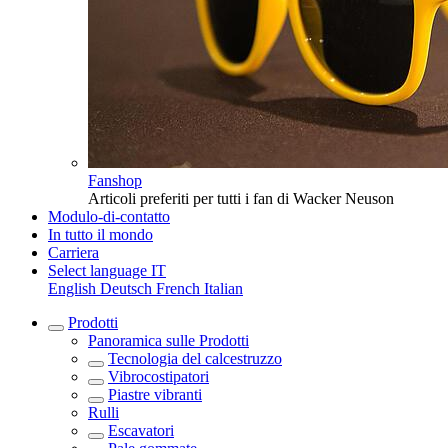
Fanshop
Articoli preferiti per tutti i fan di Wacker Neuson
Modulo-di-contatto
In tutto il mondo
Carriera
Select language
IT
English
Deutsch
French
Italian
Prodotti
Panoramica sulle
Prodotti
Tecnologia del calcestruzzo
Vibrocostipatori
Piastre vibranti
Rulli
Escavatori