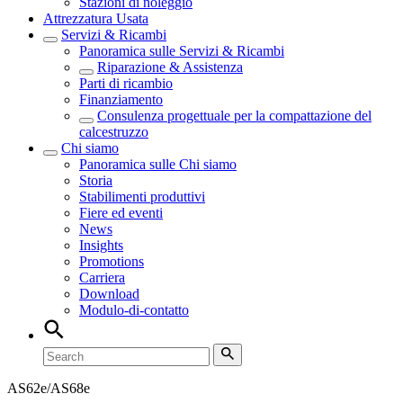
Stazioni di noleggio
Attrezzatura Usata
Servizi & Ricambi
Panoramica sulle
Servizi & Ricambi
Riparazione & Assistenza
Parti di ricambio
Finanziamento
Consulenza progettuale per la compattazione del
calcestruzzo
Chi siamo
Panoramica sulle
Chi siamo
Storia
Stabilimenti produttivi
Fiere ed eventi
News
Insights
Promotions
Carriera
Download
Modulo-di-contatto
AS62e/AS68e