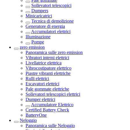
Pale gommate
Sollevatori telescopici
Dumpers
Minicaricatrici
Tecnica di demolizione
Generatore di energia
Accumulatori elettrici
Illuminazione
Pompe
zero emission
Panoramica sulle
zero emission
Vibratori interni elettrici
Livellatrice elettrica
Vibrocostipatore elettrico
Piastre vibranti elettriche
Rulli elettrici
Escavatori elettrici
Pale gommate elettriche
Sollevatori telescopici elettrici
Dumper elettrici
Accumulatore Elettrico
Certified Battery Check
BatteryOne
Neloggio
Panoramica sulle
Neloggio