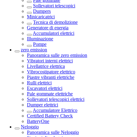
Pale gommate
Sollevatori telescopici
Dumpers
Minicaricatrici
Tecnica di demolizione
Generatore di energia
Accumulatori elettrici
Illuminazione
Pompe
zero emission
Panoramica sulle
zero emission
Vibratori interni elettrici
Livellatrice elettrica
Vibrocostipatore elettrico
Piastre vibranti elettriche
Rulli elettrici
Escavatori elettrici
Pale gommate elettriche
Sollevatori telescopici elettrici
Dumper elettrici
Accumulatore Elettrico
Certified Battery Check
BatteryOne
Neloggio
Panoramica sulle
Neloggio