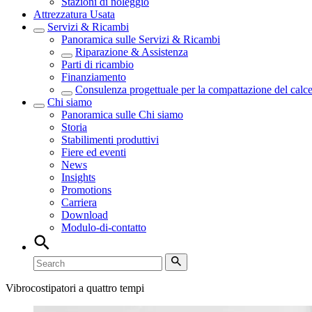
Stazioni di noleggio
Attrezzatura Usata
Servizi & Ricambi
Panoramica sulle
Servizi & Ricambi
Riparazione & Assistenza
Parti di ricambio
Finanziamento
Consulenza progettuale per la compattazione del calc
Chi siamo
Panoramica sulle
Chi siamo
Storia
Stabilimenti produttivi
Fiere ed eventi
News
Insights
Promotions
Carriera
Download
Modulo-di-contatto
Vibrocostipatori a quattro tempi