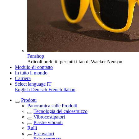
Fanshop
Articoli preferiti per tutti i fan di Wacker Neuson
Modulo-di-contatto
In tutto il mondo
Carriera
Select language
IT
English
Deutsch
French
Italian
Prodotti
Panoramica sulle
Prodotti
Tecnologia del calcestruzzo
Vibrocostipatori
Piastre vibranti
Rulli
Escavatori