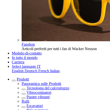
Fanshop
Articoli preferiti per tutti i fan di Wacker Neuson
Modulo-di-contatto
In tutto il mondo
Carriera
Select language
IT
English
Deutsch
French
Italian
Prodotti
Panoramica sulle
Prodotti
Tecnologia del calcestruzzo
Vibrocostipatori
Piastre vibranti
Rulli
Escavatori