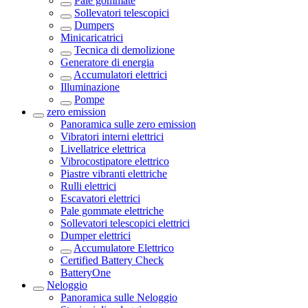
Pale gommate
Sollevatori telescopici
Dumpers
Minicaricatrici
Tecnica di demolizione
Generatore di energia
Accumulatori elettrici
Illuminazione
Pompe
zero emission
Panoramica sulle
zero emission
Vibratori interni elettrici
Livellatrice elettrica
Vibrocostipatore elettrico
Piastre vibranti elettriche
Rulli elettrici
Escavatori elettrici
Pale gommate elettriche
Sollevatori telescopici elettrici
Dumper elettrici
Accumulatore Elettrico
Certified Battery Check
BatteryOne
Neloggio
Panoramica sulle
Neloggio