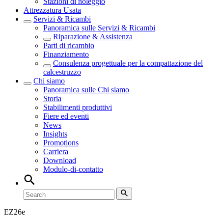
Stazioni di noleggio
Attrezzatura Usata
Servizi & Ricambi
Panoramica sulle
Servizi & Ricambi
Riparazione & Assistenza
Parti di ricambio
Finanziamento
Consulenza progettuale per la compattazione del
calcestruzzo
Chi siamo
Panoramica sulle
Chi siamo
Storia
Stabilimenti produttivi
Fiere ed eventi
News
Insights
Promotions
Carriera
Download
Modulo-di-contatto
EZ
26e