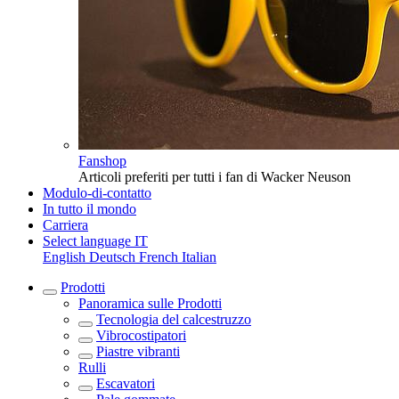
Fanshop
Articoli preferiti per tutti i fan di Wacker Neuson
Modulo-di-contatto
In tutto il mondo
Carriera
Select language
IT
English
Deutsch
French
Italian
Prodotti
Panoramica sulle
Prodotti
Tecnologia del calcestruzzo
Vibrocostipatori
Piastre vibranti
Rulli
Escavatori