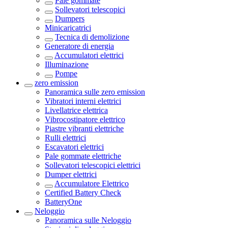
Pale gommate
Sollevatori telescopici
Dumpers
Minicaricatrici
Tecnica di demolizione
Generatore di energia
Accumulatori elettrici
Illuminazione
Pompe
zero emission
Panoramica sulle
zero emission
Vibratori interni elettrici
Livellatrice elettrica
Vibrocostipatore elettrico
Piastre vibranti elettriche
Rulli elettrici
Escavatori elettrici
Pale gommate elettriche
Sollevatori telescopici elettrici
Dumper elettrici
Accumulatore Elettrico
Certified Battery Check
BatteryOne
Neloggio
Panoramica sulle
Neloggio