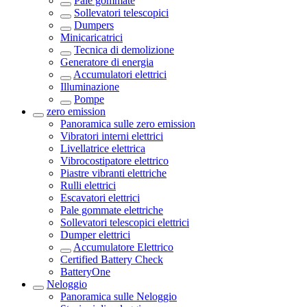
Pale gommate
Sollevatori telescopici
Dumpers
Minicaricatrici
Tecnica di demolizione
Generatore di energia
Accumulatori elettrici
Illuminazione
Pompe
zero emission
Panoramica sulle
zero emission
Vibratori interni elettrici
Livellatrice elettrica
Vibrocostipatore elettrico
Piastre vibranti elettriche
Rulli elettrici
Escavatori elettrici
Pale gommate elettriche
Sollevatori telescopici elettrici
Dumper elettrici
Accumulatore Elettrico
Certified Battery Check
BatteryOne
Neloggio
Panoramica sulle
Neloggio