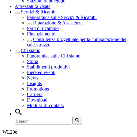
Stazioni di noleggio
Attrezzatura Usata
Servizi & Ricambi
Panoramica sulle
Servizi & Ricambi
Riparazione & Assistenza
Parti di ricambio
Finanziamento
Consulenza progettuale per la compattazione del
calcestruzzo
Chi siamo
Panoramica sulle
Chi siamo
Storia
Stabilimenti produttivi
Fiere ed eventi
News
Insights
Promotions
Carriera
Download
Modulo-di-contatto
WL
20e