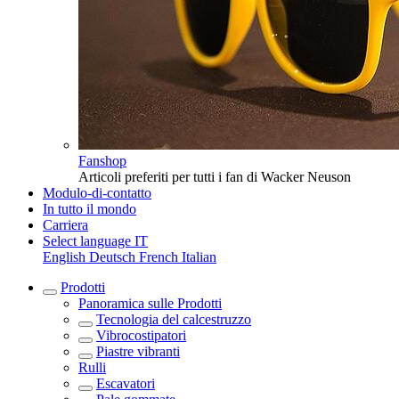
Fanshop
Articoli preferiti per tutti i fan di Wacker Neuson
Modulo-di-contatto
In tutto il mondo
Carriera
Select language
IT
English
Deutsch
French
Italian
Prodotti
Panoramica sulle
Prodotti
Tecnologia del calcestruzzo
Vibrocostipatori
Piastre vibranti
Rulli
Escavatori