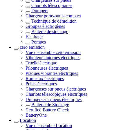
Chargeuses sur pneus
Chariots télescopiques
Dumpers
Chargeur porte-outils compact
Technique de démolition
Groupes électrogènes
Batterie de stockage
Éclairage
Pompes
zero emission
Vue d'ensemble
zero emission
Vibrateurs internes électriques
Truelle électrique
Pilonneuses électriques
Plaques vibrantes électriques
Rouleaux électriques
Pelles électriques
Chargeuses sur pneus électriques
Chariots télescopiques électriques
Dumpers sur pneus électriques
Batterie de Stockage
Certified Battery Check
BatteryOne
Location
Vue d'ensemble
Location