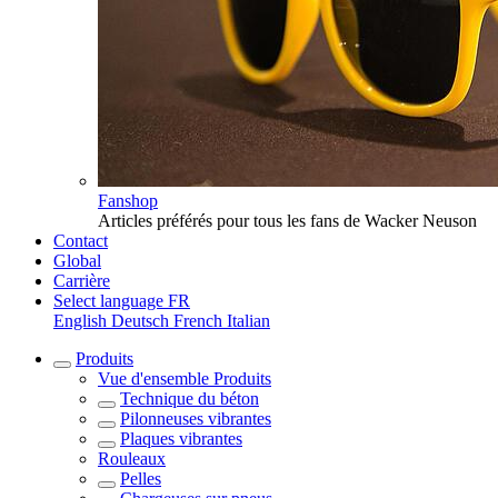
Fanshop
Articles préférés pour tous les fans de Wacker Neuson
Contact
Global
Carrière
Select language
FR
English
Deutsch
French
Italian
Produits
Vue d'ensemble
Produits
Technique du béton
Pilonneuses vibrantes
Plaques vibrantes
Rouleaux
Pelles