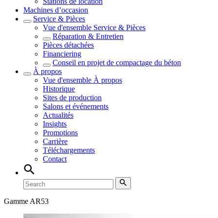
Stations de location
Machines d’occasion
Service & Pièces
Vue d'ensemble
Service & Pièces
Réparation & Entretien
Pièces détachées
Financiering
Conseil en projet de compactage du béton
À propos
Vue d'ensemble
À propos
Historique
Sites de production
Salons et événements
Actualités
Insights
Promotions
Carrière
Téléchargements
Contact
Gamme AR53