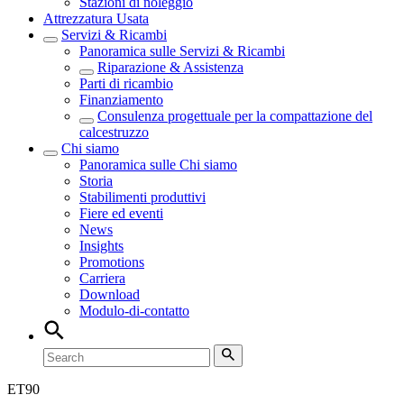
Stazioni di noleggio
Attrezzatura Usata
Servizi & Ricambi
Panoramica sulle
Servizi & Ricambi
Riparazione & Assistenza
Parti di ricambio
Finanziamento
Consulenza progettuale per la compattazione del
calcestruzzo
Chi siamo
Panoramica sulle
Chi siamo
Storia
Stabilimenti produttivi
Fiere ed eventi
News
Insights
Promotions
Carriera
Download
Modulo-di-contatto
ET
90