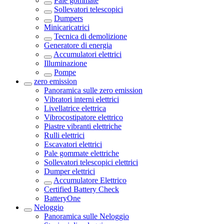
Pale gommate
Sollevatori telescopici
Dumpers
Minicaricatrici
Tecnica di demolizione
Generatore di energia
Accumulatori elettrici
Illuminazione
Pompe
zero emission
Panoramica sulle
zero emission
Vibratori interni elettrici
Livellatrice elettrica
Vibrocostipatore elettrico
Piastre vibranti elettriche
Rulli elettrici
Escavatori elettrici
Pale gommate elettriche
Sollevatori telescopici elettrici
Dumper elettrici
Accumulatore Elettrico
Certified Battery Check
BatteryOne
Neloggio
Panoramica sulle
Neloggio