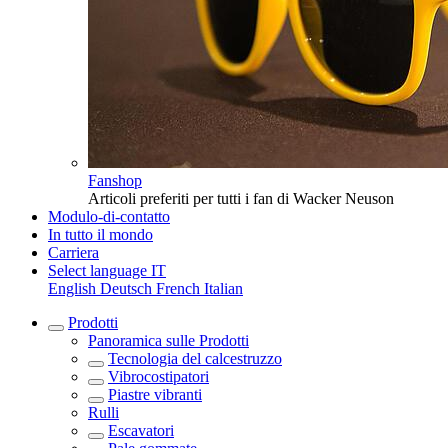
Fanshop
Articoli preferiti per tutti i fan di Wacker Neuson
Modulo-di-contatto
In tutto il mondo
Carriera
Select language
IT
English
Deutsch
French
Italian
Prodotti
Panoramica sulle
Prodotti
Tecnologia del calcestruzzo
Vibrocostipatori
Piastre vibranti
Rulli
Escavatori