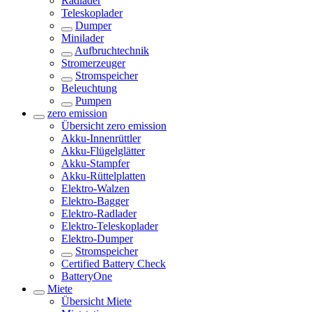
Radlader
Teleskoplader
Dumper
Minilader
Aufbruchtechnik
Stromerzeuger
Stromspeicher
Beleuchtung
Pumpen
zero emission
Übersicht
zero emission
Akku-Innenrüttler
Akku-Flügelglätter
Akku-Stampfer
Akku-Rüttelplatten
Elektro-Walzen
Elektro-Bagger
Elektro-Radlader
Elektro-Teleskoplader
Elektro-Dumper
Stromspeicher
Certified Battery Check
BatteryOne
Miete
Übersicht
Miete