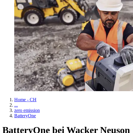
Home - CH
...
zero emission
BatteryOne
BatteryOne bei Wacker Neuson