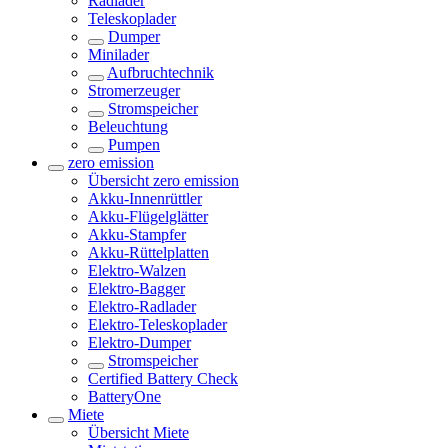
Radlader
Teleskoplader
Dumper
Minilader
Aufbruchtechnik
Stromerzeuger
Stromspeicher
Beleuchtung
Pumpen
zero emission
Übersicht
zero emission
Akku-Innenrüttler
Akku-Flügelglätter
Akku-Stampfer
Akku-Rüttelplatten
Elektro-Walzen
Elektro-Bagger
Elektro-Radlader
Elektro-Teleskoplader
Elektro-Dumper
Stromspeicher
Certified Battery Check
BatteryOne
Miete
Übersicht
Miete