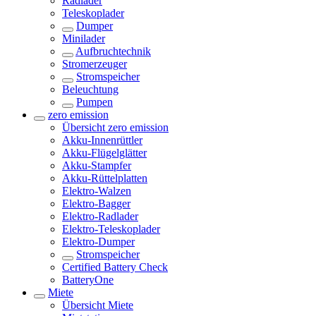
Radlader
Teleskoplader
Dumper
Minilader
Aufbruchtechnik
Stromerzeuger
Stromspeicher
Beleuchtung
Pumpen
zero emission
Übersicht
zero emission
Akku-Innenrüttler
Akku-Flügelglätter
Akku-Stampfer
Akku-Rüttelplatten
Elektro-Walzen
Elektro-Bagger
Elektro-Radlader
Elektro-Teleskoplader
Elektro-Dumper
Stromspeicher
Certified Battery Check
BatteryOne
Miete
Übersicht
Miete