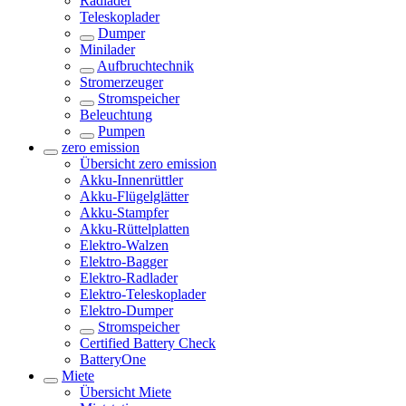
Radlader
Teleskoplader
Dumper
Minilader
Aufbruchtechnik
Stromerzeuger
Stromspeicher
Beleuchtung
Pumpen
zero emission
Übersicht
zero emission
Akku-Innenrüttler
Akku-Flügelglätter
Akku-Stampfer
Akku-Rüttelplatten
Elektro-Walzen
Elektro-Bagger
Elektro-Radlader
Elektro-Teleskoplader
Elektro-Dumper
Stromspeicher
Certified Battery Check
BatteryOne
Miete
Übersicht
Miete