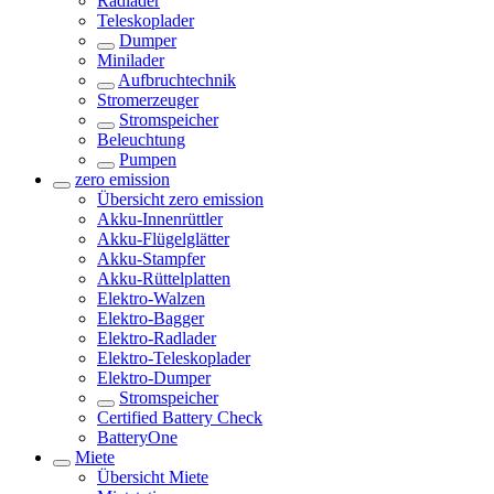
Radlader
Teleskoplader
Dumper
Minilader
Aufbruchtechnik
Stromerzeuger
Stromspeicher
Beleuchtung
Pumpen
zero emission
Übersicht
zero emission
Akku-Innenrüttler
Akku-Flügelglätter
Akku-Stampfer
Akku-Rüttelplatten
Elektro-Walzen
Elektro-Bagger
Elektro-Radlader
Elektro-Teleskoplader
Elektro-Dumper
Stromspeicher
Certified Battery Check
BatteryOne
Miete
Übersicht
Miete