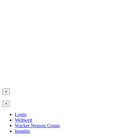
×
×
Login
Weltweit
Wacker Neuson Group
Insights