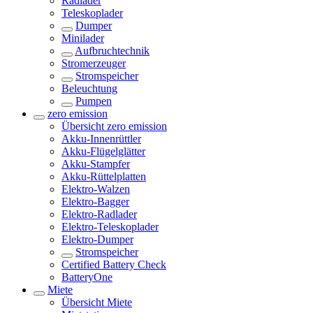
Radlader
Teleskoplader
Dumper
Minilader
Aufbruchtechnik
Stromerzeuger
Stromspeicher
Beleuchtung
Pumpen
zero emission
Übersicht
zero emission
Akku-Innenrüttler
Akku-Flügelglätter
Akku-Stampfer
Akku-Rüttelplatten
Elektro-Walzen
Elektro-Bagger
Elektro-Radlader
Elektro-Teleskoplader
Elektro-Dumper
Stromspeicher
Certified Battery Check
BatteryOne
Miete
Übersicht
Miete