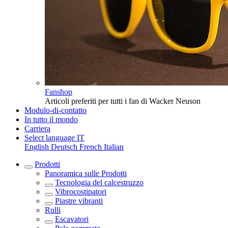
Fanshop
Articoli preferiti per tutti i fan di Wacker Neuson
Modulo-di-contatto
In tutto il mondo
Carriera
Select language
IT
English
Deutsch
French
Italian
Prodotti
Panoramica sulle
Prodotti
Tecnologia del calcestruzzo
Vibrocostipatori
Piastre vibranti
Rulli
Escavatori