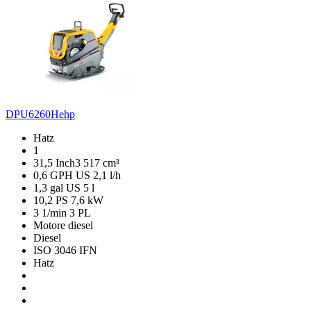
DPU6260Hehp
Hatz
1
31,5 Inch3
517 cm³
0,6 GPH US
2,1 l/h
1,3 gal US
5 l
10,2 PS
7,6 kW
3 1/min
3 PL
Motore diesel
Diesel
ISO 3046 IFN
Hatz