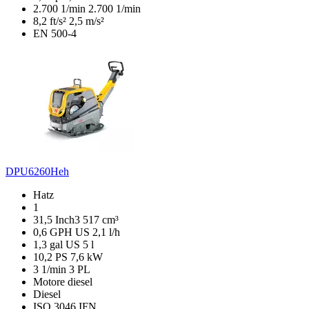
2.700 1/min
2.700 1/min
8,2 ft/s²
2,5 m/s²
EN 500-4
DPU6260Heh
Hatz
1
31,5 Inch3
517 cm³
0,6 GPH US
2,1 l/h
1,3 gal US
5 l
10,2 PS
7,6 kW
3 1/min
3 PL
Motore diesel
Diesel
ISO 3046 IFN