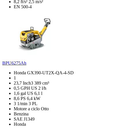
8,2 ft/s²
2,5 m/s²
EN 500-4
BPU6275Ah
Honda GX390-UT2X-QA-4-SD
1
23,7 Inch3
389 cm³
0,5 GPH US
2 l/h
1,6 gal US
6,1 l
8,6 PS
6,4 kW
3 1/min
3 PL
Motore a ciclo Otto
Benzina
SAE J1349
Honda