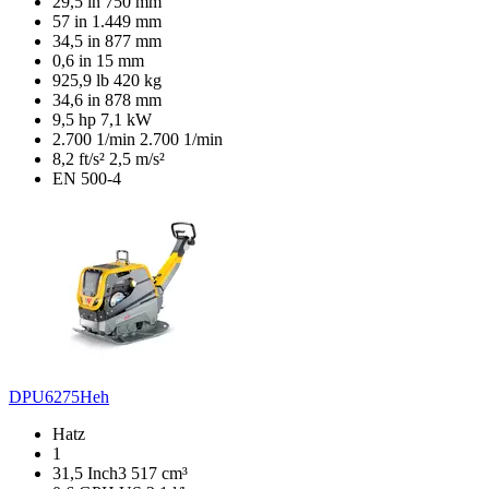
29,5 in
750 mm
57 in
1.449 mm
34,5 in
877 mm
0,6 in
15 mm
925,9 lb
420 kg
34,6 in
878 mm
9,5 hp
7,1 kW
2.700 1/min
2.700 1/min
8,2 ft/s²
2,5 m/s²
EN 500-4
DPU6275Heh
Hatz
1
31,5 Inch3
517 cm³