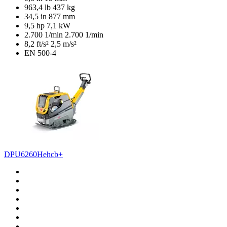
963,4 lb
437 kg
34,5 in
877 mm
9,5 hp
7,1 kW
2.700 1/min
2.700 1/min
8,2 ft/s²
2,5 m/s²
EN 500-4
DPU6260Hehcb+