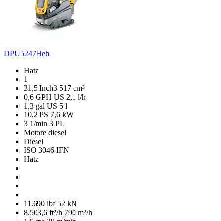
DPU5247Heh
Hatz
1
31,5 Inch3
517 cm³
0,6 GPH US
2,1 l/h
1,3 gal US
5 l
10,2 PS
7,6 kW
3 1/min
3 PL
Motore diesel
Diesel
ISO 3046 IFN
Hatz
11.690 lbf
52 kN
8.503,6 ft²/h
790 m²/h