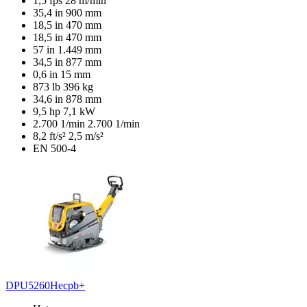
1,5 fps
28 m/min
35,4 in
900 mm
18,5 in
470 mm
18,5 in
470 mm
57 in
1.449 mm
34,5 in
877 mm
0,6 in
15 mm
873 lb
396 kg
34,6 in
878 mm
9,5 hp
7,1 kW
2.700 1/min
2.700 1/min
8,2 ft/s²
2,5 m/s²
EN 500-4
DPU5260Hecpb+