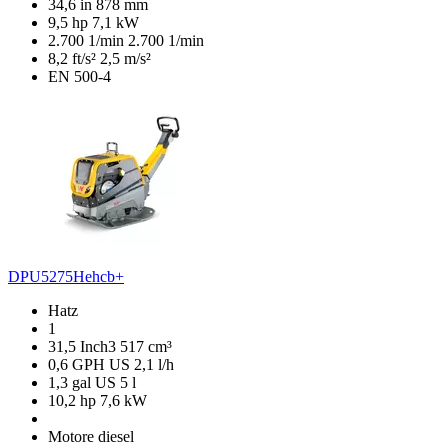
34,6 in
878 mm
9,5 hp
7,1 kW
2.700 1/min
2.700 1/min
8,2 ft/s²
2,5 m/s²
EN 500-4
DPU5275Hehcb+
Hatz
1
31,5 Inch3
517 cm³
0,6 GPH US
2,1 l/h
1,3 gal US
5 l
10,2 hp
7,6 kW
Motore diesel