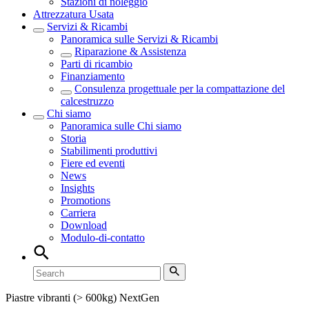
Stazioni di noleggio
Attrezzatura Usata
Servizi & Ricambi
Panoramica sulle
Servizi & Ricambi
Riparazione & Assistenza
Parti di ricambio
Finanziamento
Consulenza progettuale per la compattazione del
calcestruzzo
Chi siamo
Panoramica sulle
Chi siamo
Storia
Stabilimenti produttivi
Fiere ed eventi
News
Insights
Promotions
Carriera
Download
Modulo-di-contatto
Piastre vibranti (> 600kg) NextGen