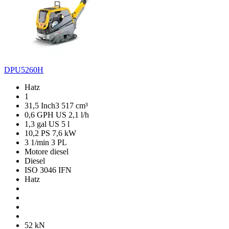
DPU5260H
Hatz
1
31,5 Inch3
517 cm³
0,6 GPH US
2,1 l/h
1,3 gal US
5 l
10,2 PS
7,6 kW
3 1/min
3 PL
Motore diesel
Diesel
ISO 3046 IFN
Hatz
52 kN