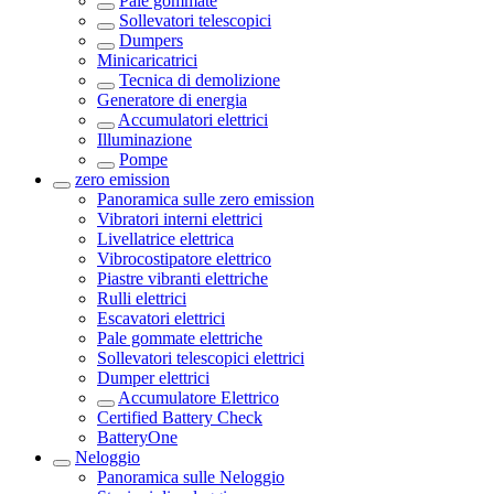
Pale gommate
Sollevatori telescopici
Dumpers
Minicaricatrici
Tecnica di demolizione
Generatore di energia
Accumulatori elettrici
Illuminazione
Pompe
zero emission
Panoramica sulle
zero emission
Vibratori interni elettrici
Livellatrice elettrica
Vibrocostipatore elettrico
Piastre vibranti elettriche
Rulli elettrici
Escavatori elettrici
Pale gommate elettriche
Sollevatori telescopici elettrici
Dumper elettrici
Accumulatore Elettrico
Certified Battery Check
BatteryOne
Neloggio
Panoramica sulle
Neloggio