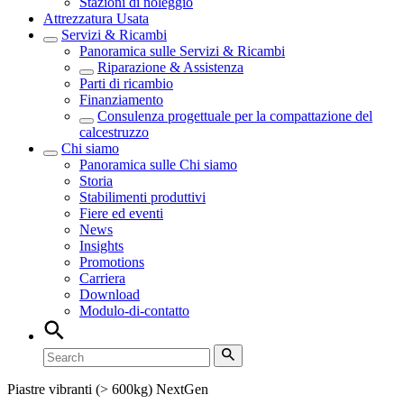
Stazioni di noleggio
Attrezzatura Usata
Servizi & Ricambi
Panoramica sulle
Servizi & Ricambi
Riparazione & Assistenza
Parti di ricambio
Finanziamento
Consulenza progettuale per la compattazione del
calcestruzzo
Chi siamo
Panoramica sulle
Chi siamo
Storia
Stabilimenti produttivi
Fiere ed eventi
News
Insights
Promotions
Carriera
Download
Modulo-di-contatto
Piastre vibranti (> 600kg) NextGen