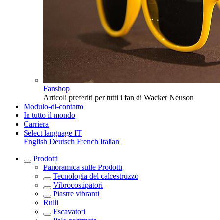
Fanshop
Articoli preferiti per tutti i fan di Wacker Neuson
Modulo-di-contatto
In tutto il mondo
Carriera
Select language
IT
English
Deutsch
French
Italian
Prodotti
Panoramica sulle
Prodotti
Tecnologia del calcestruzzo
Vibrocostipatori
Piastre vibranti
Rulli
Escavatori