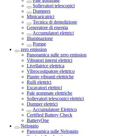
Pale gommate
Sollevatori telescopici
Dumpers
Minicaricatrici
Tecnica di demolizione
Generatore di energia
Accumulatori elettrici
Illuminazione
Pompe
zero emission
Panoramica sulle
zero emission
Vibratori interni elettrici
Livellatrice elettrica
Vibrocostipatore elettrico
Piastre vibranti elettriche
Rulli elettrici
Escavatori elettrici
Pale gommate elettriche
Sollevatori telescopici elettrici
Dumper elettrici
Accumulatore Elettrico
Certified Battery Check
BatteryOne
Neloggio
Panoramica sulle
Neloggio