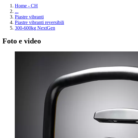
Home - CH
...
Piastre vibranti
Piastre vibranti reversibili
300-600kg NextGen
Foto e video