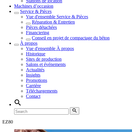
Stations de location
Machines d’occasion
Service & Pièces
Vue d'ensemble
Service & Pièces
Réparation & Entretien
Pièces détachées
Financiering
Conseil en projet de compactage du béton
À propos
Vue d'ensemble
À propos
Historique
Sites de production
Salons et événements
Actualités
Insights
Promotions
Carrière
Téléchargements
Contact
EZ
80