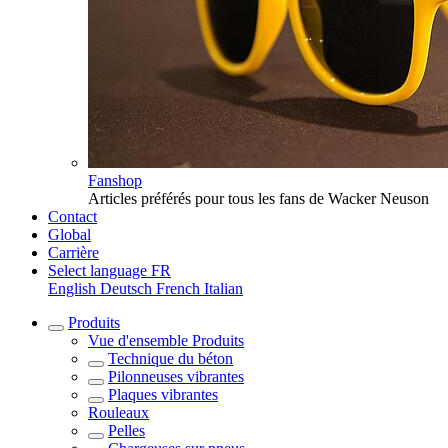
Fanshop
Articles préférés pour tous les fans de Wacker Neuson
Contact
Global
Carrière
Select language
FR
English
Deutsch
French
Italian
Produits
Vue d'ensemble
Produits
Technique du béton
Pilonneuses vibrantes
Plaques vibrantes
Rouleaux
Pelles