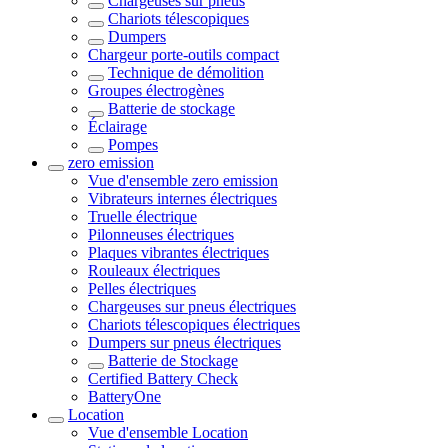
Chargeuses sur pneus
Chariots télescopiques
Dumpers
Chargeur porte-outils compact
Technique de démolition
Groupes électrogènes
Batterie de stockage
Éclairage
Pompes
zero emission
Vue d'ensemble
zero emission
Vibrateurs internes électriques
Truelle électrique
Pilonneuses électriques
Plaques vibrantes électriques
Rouleaux électriques
Pelles électriques
Chargeuses sur pneus électriques
Chariots télescopiques électriques
Dumpers sur pneus électriques
Batterie de Stockage
Certified Battery Check
BatteryOne
Location
Vue d'ensemble
Location