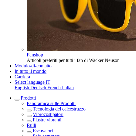
Fanshop
Articoli preferiti per tutti i fan di Wacker Neuson
Modulo-di-contatto
In tutto il mondo
Carriera
Select language
IT
English
Deutsch
French
Italian
Prodotti
Panoramica sulle
Prodotti
Tecnologia del calcestruzzo
Vibrocostipatori
Piastre vibranti
Rulli
Escavatori