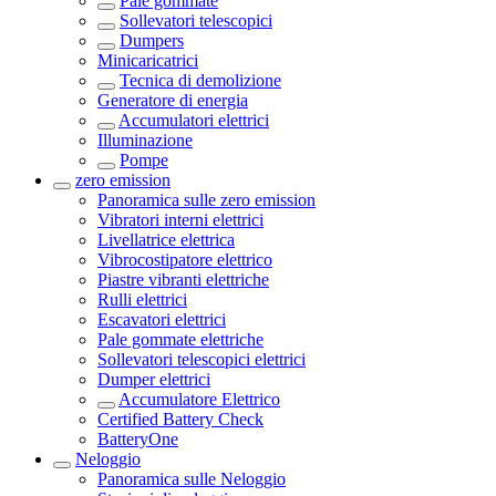
Pale gommate
Sollevatori telescopici
Dumpers
Minicaricatrici
Tecnica di demolizione
Generatore di energia
Accumulatori elettrici
Illuminazione
Pompe
zero emission
Panoramica sulle
zero emission
Vibratori interni elettrici
Livellatrice elettrica
Vibrocostipatore elettrico
Piastre vibranti elettriche
Rulli elettrici
Escavatori elettrici
Pale gommate elettriche
Sollevatori telescopici elettrici
Dumper elettrici
Accumulatore Elettrico
Certified Battery Check
BatteryOne
Neloggio
Panoramica sulle
Neloggio