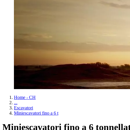
Home - CH
...
Escavatori
Miniescavatori fino a 6 t
Miniescavatori fino a 6 tonnellat