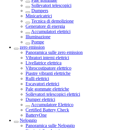
Pale gommate
Sollevatori telescopici
Dumpers
Minicaricatrici
Tecnica di demolizione
Generatore di energia
Accumulatori elettrici
Illuminazione
Pompe
zero emission
Panoramica sulle
zero emission
Vibratori interni elettrici
Livellatrice elettrica
Vibrocostipatore elettrico
Piastre vibranti elettriche
Rulli elettrici
Escavatori elettrici
Pale gommate elettriche
Sollevatori telescopici elettrici
Dumper elettrici
Accumulatore Elettrico
Certified Battery Check
BatteryOne
Neloggio
Panoramica sulle
Neloggio