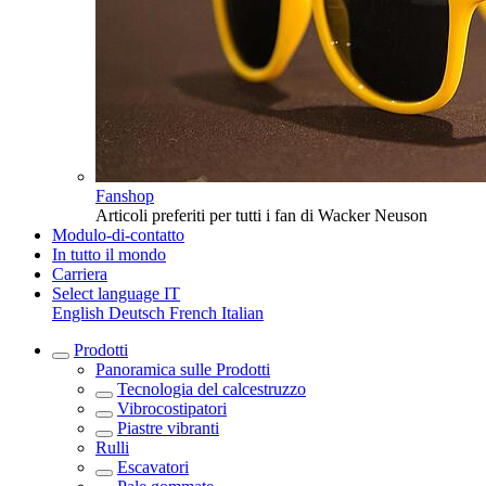
Fanshop
Articoli preferiti per tutti i fan di Wacker Neuson
Modulo-di-contatto
In tutto il mondo
Carriera
Select language
IT
English
Deutsch
French
Italian
Prodotti
Panoramica sulle
Prodotti
Tecnologia del calcestruzzo
Vibrocostipatori
Piastre vibranti
Rulli
Escavatori