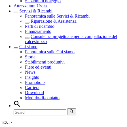
Stazioni di noleggio
Attrezzatura Usata
Servizi & Ricambi
Panoramica sulle
Servizi & Ricambi
Riparazione & Assistenza
Parti di ricambio
Finanziamento
Consulenza progettuale per la compattazione del
calcestruzzo
Chi siamo
Panoramica sulle
Chi siamo
Storia
Stabilimenti produttivi
Fiere ed eventi
News
Insights
Promotions
Carriera
Download
Modulo-di-contatto
EZ
17