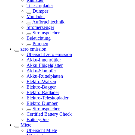
Radlader
Teleskoplader
Dumper
Minilader
Aufbruchtechnik
Stromerzeuger
Stromspeicher
Beleuchtung
Pumpen
zero emission
Übersicht
zero emission
Akku-Innenrüttler
Akku-Flügelglätter
Akku-Stampfer
Akku-Rüttelplatten
Elektro-Walzen
Elektro-Bagger
Elektro-Radlader
Elektro-Teleskoplader
Elektro-Dumper
Stromspeicher
Certified Battery Check
BatteryOne
Miete
Übersicht
Miete