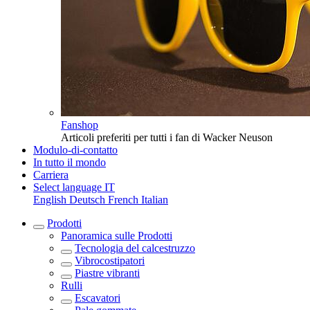
Fanshop
Articoli preferiti per tutti i fan di Wacker Neuson
Modulo-di-contatto
In tutto il mondo
Carriera
Select language
IT
English
Deutsch
French
Italian
Prodotti
Panoramica sulle
Prodotti
Tecnologia del calcestruzzo
Vibrocostipatori
Piastre vibranti
Rulli
Escavatori