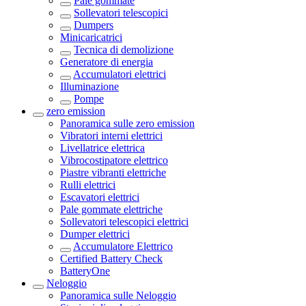
Pale gommate
Sollevatori telescopici
Dumpers
Minicaricatrici
Tecnica di demolizione
Generatore di energia
Accumulatori elettrici
Illuminazione
Pompe
zero emission
Panoramica sulle
zero emission
Vibratori interni elettrici
Livellatrice elettrica
Vibrocostipatore elettrico
Piastre vibranti elettriche
Rulli elettrici
Escavatori elettrici
Pale gommate elettriche
Sollevatori telescopici elettrici
Dumper elettrici
Accumulatore Elettrico
Certified Battery Check
BatteryOne
Neloggio
Panoramica sulle
Neloggio