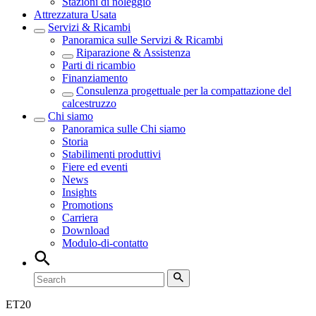
Stazioni di noleggio
Attrezzatura Usata
Servizi & Ricambi
Panoramica sulle
Servizi & Ricambi
Riparazione & Assistenza
Parti di ricambio
Finanziamento
Consulenza progettuale per la compattazione del
calcestruzzo
Chi siamo
Panoramica sulle
Chi siamo
Storia
Stabilimenti produttivi
Fiere ed eventi
News
Insights
Promotions
Carriera
Download
Modulo-di-contatto
ET
20