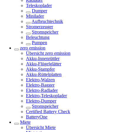
Radlader
Teleskoplader
Dumper
Minilader
Aufbruchtechnik
Stromerzeuger
Stromspeicher
Beleuchtung
Pumpen
zero emission
Übersicht
zero emission
Akku-Innenrüttler
Akku-Flügelglätter
Akku-Stampfer
Akku-Rüttelplatten
Elektro-Walzen
Elektro-Bagger
Elektro-Radlader
Elektro-Teleskoplader
Elektro-Dumper
Stromspeicher
Certified Battery Check
BatteryOne
Miete
Übersicht
Miete