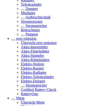
Radlader
Teleskoplader
Dumper
Minilader
Aufbruchtechnik
Stromerzeuger
Stromspeicher
Beleuchtung
Pumpen
zero emission
Übersicht
zero emission
Akku-Innenrüttler
Akku-Flügelglätter
Akku-Stampfer
Akku-Rüttelplatten
Elektro-Walzen
Elektro-Bagger
Elektro-Radlader
Elektro-Teleskoplader
Elektro-Dumper
Stromspeicher
Certified Battery Check
BatteryOne
Miete
Übersicht
Miete