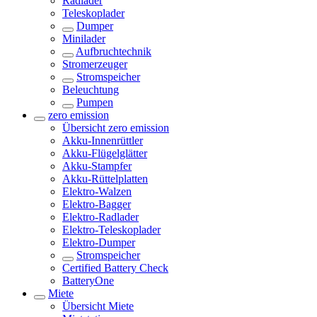
Radlader
Teleskoplader
Dumper
Minilader
Aufbruchtechnik
Stromerzeuger
Stromspeicher
Beleuchtung
Pumpen
zero emission
Übersicht
zero emission
Akku-Innenrüttler
Akku-Flügelglätter
Akku-Stampfer
Akku-Rüttelplatten
Elektro-Walzen
Elektro-Bagger
Elektro-Radlader
Elektro-Teleskoplader
Elektro-Dumper
Stromspeicher
Certified Battery Check
BatteryOne
Miete
Übersicht
Miete