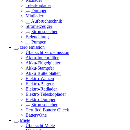
Radlader
Teleskoplader
Dumper
Minilader
Aufbruchtechnik
Stromerzeuger
Stromspeicher
Beleuchtung
Pumpen
zero emission
Übersicht
zero emission
Akku-Innenrüttler
Akku-Flügelglätter
Akku-Stampfer
Akku-Rüttelplatten
Elektro-Walzen
Elektro-Bagger
Elektro-Radlader
Elektro-Teleskoplader
Elektro-Dumper
Stromspeicher
Certified Battery Check
BatteryOne
Miete
Übersicht
Miete