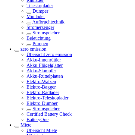
Radlader
Teleskoplader
Dumper
Minilader
Aufbruchtechnik
Stromerzeuger
Stromspeicher
Beleuchtung
Pumpen
zero emission
Übersicht
zero emission
Akku-Innenrüttler
Akku-Flügelglätter
Akku-Stampfer
Akku-Rüttelplatten
Elektro-Walzen
Elektro-Bagger
Elektro-Radlader
Elektro-Teleskoplader
Elektro-Dumper
Stromspeicher
Certified Battery Check
BatteryOne
Miete
Übersicht
Miete