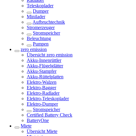
Radlader
Teleskoplader
Dumper
Minilader
Aufbruchtechnik
Stromerzeuger
Stromspeicher
Beleuchtung
Pumpen
zero emission
Übersicht
zero emission
Akku-Innenrüttler
Akku-Flügelglätter
Akku-Stampfer
Akku-Rüttelplatten
Elektro-Walzen
Elektro-Bagger
Elektro-Radlader
Elektro-Teleskoplader
Elektro-Dumper
Stromspeicher
Certified Battery Check
BatteryOne
Miete
Übersicht
Miete