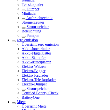
Radlader
Teleskoplader
Dumper
Minilader
Aufbruchtechnik
Stromerzeuger
Stromspeicher
Beleuchtung
Pumpen
zero emission
Übersicht
zero emission
Akku-Innenrüttler
Akku-Flügelglätter
Akku-Stampfer
Akku-Rüttelplatten
Elektro-Walzen
Elektro-Bagger
Elektro-Radlader
Elektro-Teleskoplader
Elektro-Dumper
Stromspeicher
Certified Battery Check
BatteryOne
Miete
Übersicht
Miete