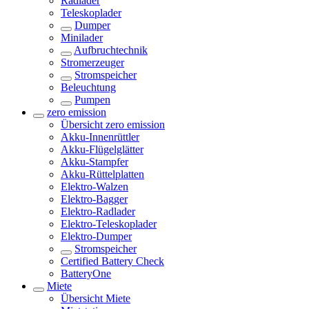
Radlader
Teleskoplader
Dumper
Minilader
Aufbruchtechnik
Stromerzeuger
Stromspeicher
Beleuchtung
Pumpen
zero emission
Übersicht
zero emission
Akku-Innenrüttler
Akku-Flügelglätter
Akku-Stampfer
Akku-Rüttelplatten
Elektro-Walzen
Elektro-Bagger
Elektro-Radlader
Elektro-Teleskoplader
Elektro-Dumper
Stromspeicher
Certified Battery Check
BatteryOne
Miete
Übersicht
Miete