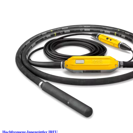
Hochfrequenz-Innenrüttler IRFU