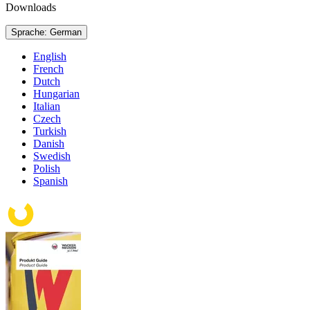
Downloads
Sprache: German
English
French
Dutch
Hungarian
Italian
Czech
Turkish
Danish
Swedish
Polish
Spanish