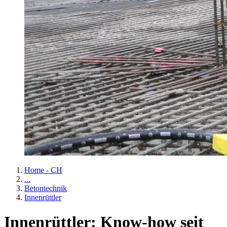
Home - CH
...
Betontechnik
Innenrüttler
Innenrüttler: Know-how seit